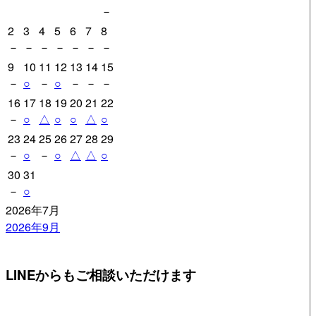
－
ョ
2
3
4
5
6
7
8
ン
－
－
－
－
－
－
－
9
10
11
12
13
14
15
－
○
－
○
－
－
－
16
17
18
19
20
21
22
－
○
△
○
○
△
○
23
24
25
26
27
28
29
－
○
－
○
△
△
○
30
31
－
○
2026年7月
2026年9月
LINEからもご相談いただけます