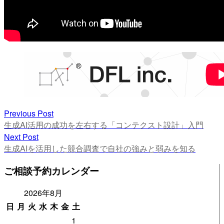
投
Previous Post
Previous
生成AI活用の成功を左右する「コンテクスト設計」入門
稿
post:
Next Post
ナ
Next
生成AIを活用した競合調査で自社の強みと弱みを知る
post:
ビ
ご相談予約カレンダー
ゲ
2026年8月
ー
日
月
火
水
木
金
土
シ
1