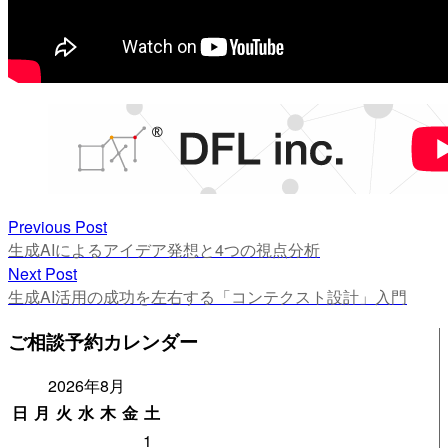
投
Previous Post
Previous
生成AIによるアイデア発想と4つの視点分析
稿
post:
Next Post
ナ
Next
生成AI活用の成功を左右する「コンテクスト設計」入門
post:
ビ
ご相談予約カレンダー
ゲ
2026年8月
ー
日
月
火
水
木
金
土
シ
1