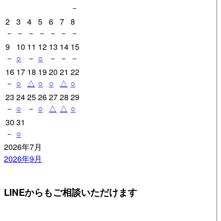
－
ョ
2
3
4
5
6
7
8
ン
－
－
－
－
－
－
－
9
10
11
12
13
14
15
－
○
－
○
－
－
－
16
17
18
19
20
21
22
－
○
△
○
○
△
○
23
24
25
26
27
28
29
－
○
－
○
△
△
○
30
31
－
○
2026年7月
2026年9月
LINEからもご相談いただけます